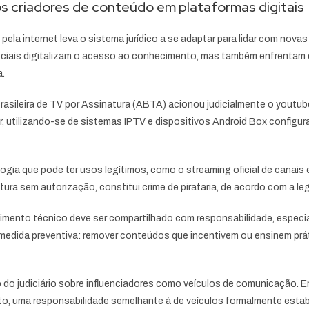
os criadores de conteúdo em plataformas digitais
a internet leva o sistema jurídico a se adaptar para lidar com nova
ciais digitalizam o acesso ao conhecimento, mas também enfrentam d
a.
sileira de TV por Assinatura (ABTA) acionou judicialmente o youtub
, utilizando-se de sistemas IPTV e dispositivos Android Box configu
ogia que pode ter usos legítimos, como o streaming oficial de canais
ura sem autorização, constitui crime de pirataria, de acordo com a legi
ecimento técnico deve ser compartilhado com responsabilidade, espe
a medida preventiva: remover conteúdos que incentivem ou ensinem prát
do judiciário sobre influenciadores como veículos de comunicação. E
nto, uma responsabilidade semelhante à de veículos formalmente estab