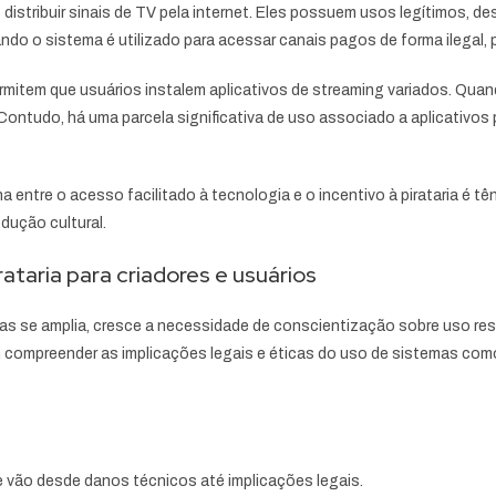
istribuir sinais de TV pela internet. Eles possuem usos legítimos, d
ando o sistema é utilizado para acessar canais pagos de forma ilegal,
permitem que usuários instalem aplicativos de streaming variados. Qua
Contudo, há uma parcela significativa de uso associado a aplicativos
a entre o acesso facilitado à tecnologia e o incentivo à pirataria é tê
dução cultural.
ataria para criadores e usuários
 se amplia, cresce a necessidade de conscientização sobre uso respo
m compreender as implicações legais e éticas do uso de sistemas como
ue vão desde danos técnicos até implicações legais.