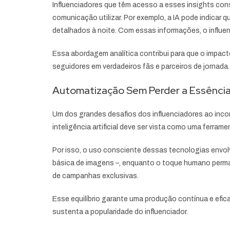
Influenciadores que têm acesso a esses insights cons
comunicação utilizar. Por exemplo, a IA pode indicar 
detalhados à noite. Com essas informações, o influe
Essa abordagem analítica contribui para que o impa
seguidores em verdadeiros fãs e parceiros de jornada.
Automatização Sem Perder a Essência:
Um dos grandes desafios dos influenciadores ao incor
inteligência artificial deve ser vista como uma ferram
Por isso, o uso consciente dessas tecnologias envolv
básica de imagens –, enquanto o toque humano perm
de campanhas exclusivas.
Esse equilíbrio garante uma produção contínua e efic
sustenta a popularidade do influenciador.