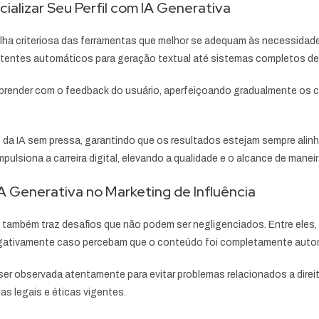
ializar Seu Perfil com IA Generativa
olha criteriosa das ferramentas que melhor se adequam às necessidad
tentes automáticos para geração textual até sistemas completos de
aprender com o feedback do usuário, aperfeiçoando gradualmente os 
o da IA sem pressa, garantindo que os resultados estejam sempre alin
lsiona a carreira digital, elevando a qualidade e o alcance de maneir
 IA Generativa no Marketing de Influência
o também traz desafios que não podem ser negligenciados. Entre eles
egativamente caso percebam que o conteúdo foi completamente automa
er observada atentamente para evitar problemas relacionados a direito
mas legais e éticas vigentes.