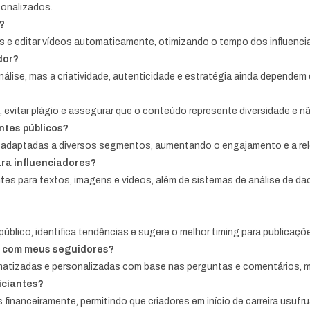
rsonalizados.
?
agens e editar vídeos automaticamente, otimizando o tempo dos influen
dor?
nálise, mas a criatividade, autenticidade e estratégia ainda dependem d
, evitar plágio e assegurar que o conteúdo represente diversidade e n
ntes públicos?
ns adaptadas a diversos segmentos, aumentando o engajamento e a rel
ra influenciadores?
tes para textos, imagens e vídeos, além de sistemas de análise de d
úblico, identifica tendências e sugere o melhor timing para publicaçõ
e com meus seguidores?
atizadas e personalizadas com base nas perguntas e comentários, 
niciantes?
s financeiramente, permitindo que criadores em início de carreira usu