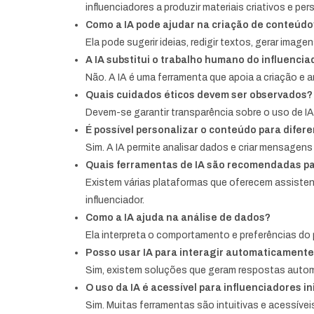
influenciadores a produzir materiais criativos e pe
Como a IA pode ajudar na criação de conteúdo
Ela pode sugerir ideias, redigir textos, gerar im
A IA substitui o trabalho humano do influencia
Não. A IA é uma ferramenta que apoia a criação e a
Quais cuidados éticos devem ser observados?
Devem-se garantir transparência sobre o uso de IA
É possível personalizar o conteúdo para difere
Sim. A IA permite analisar dados e criar mensage
Quais ferramentas de IA são recomendadas pa
Existem várias plataformas que oferecem assisten
influenciador.
Como a IA ajuda na análise de dados?
Ela interpreta o comportamento e preferências do p
Posso usar IA para interagir automaticament
Sim, existem soluções que geram respostas autom
O uso da IA é acessível para influenciadores i
Sim. Muitas ferramentas são intuitivas e acessívei