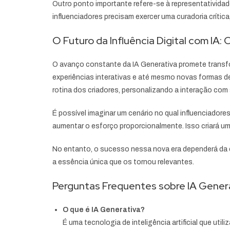
Outro ponto importante refere-se à representativida
influenciadores precisam exercer uma curadoria críti
O Futuro da Influência Digital com IA
O avanço constante da IA Generativa promete transfor
experiências interativas e até mesmo novas formas d
rotina dos criadores, personalizando a interação com 
É possível imaginar um cenário no qual influenciado
aumentar o esforço proporcionalmente. Isso criará um
No entanto, o sucesso nessa nova era dependerá da 
a essência única que os tornou relevantes.
Perguntas Frequentes sobre IA Generat
O que é IA Generativa?
É uma tecnologia de inteligência artificial que util