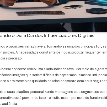
do o Dia a Dia dos Influenciadores Digitais
ganhou proporções inimagináveis, tornando-se uma das principais força
r simples. A necessidade constante de inovar, produzir frequentemen
cia e precisão.
te nesse contexto como uma aliada indispensável. Por meio de algori
e oferece insights que seriam difíceis de captar manualmente. Influe
mento e até mesmo na qualidade do relacionamento com seus seguidor
mizar suas criações, personalizando mensagens para segmentos espec
erativa está permitindo isso – e muito mais – por meio de funcional
 audiência.