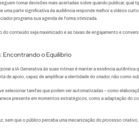
eguem tomar decisões mais acertadas sobre quando publicar, qual tip
que uma parte significativa da audiência responde melhor a vídeos cur
nciador programa sua agenda de forma otimizada.
cto do conteúdo seja maximizado e as taxas de engajamento e conve
 Encontrando o Equilíbrio
porar a IA Generativa às suas rotinas é manter a essência autêntica q
enta de apoio, capaz de amplificar a identidade do criador, não como su
e selecionar tarefas que podem ser automatizadas – como elaboração 
anece presente em momentos estratégicos, como a adaptação do cont
az, sem que o público perceba uma mecanização do processo criativo,