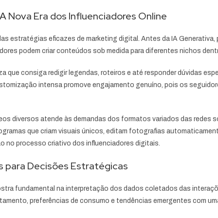
A Nova Era dos Influenciadores Online
as estratégias eficazes de marketing digital. Antes da IA Generativ
ciadores podem criar conteúdos sob medida para diferentes nichos den
za que consiga redigir legendas, roteiros e até responder dúvidas espe
 customização intensa promove engajamento genuíno, pois os seguido
deos diversos atende às demandas dos formatos variados das redes soc
 Programas que criam visuais únicos, editam fotografias automaticam
no processo criativo dos influenciadores digitais.
s para Decisões Estratégicas
ostra fundamental na interpretação dos dados coletados das interaçõ
amento, preferências de consumo e tendências emergentes com uma ra