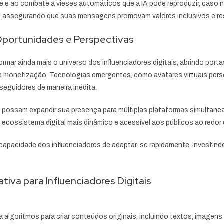
de e ao combate a vieses automáticos que a IA pode reproduzir, caso
ca, assegurando que suas mensagens promovam valores inclusivos e res
: Oportunidades e Perspectivas
mar ainda mais o universo dos influenciadores digitais, abrindo por
e monetização. Tecnologias emergentes, como avatares virtuais pers
seguidores de maneira inédita.
res possam expandir sua presença para múltiplas plataformas simultan
 ecossistema digital mais dinâmico e acessível aos públicos ao redor
capacidade dos influenciadores de adaptar-se rapidamente, investi
iva para Influenciadores Digitais
iza algoritmos para criar conteúdos originais, incluindo textos, imagen