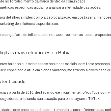
nte no fortalecimento da marca dentro da comunidade;
métricas específicas ajudam a analisar a efetividade das ações.
da por detalhes simples como a geolocalização em postagens, menções
rketing de influência disponibilizam.
esença forte do influenciador nos acontecimentos locais, proporcio
digitais mais relevantes da Bahia
ores baianos que sobressaem nas redes sociais, com forte presença e
blico específico e atua em nichos variados, mostrando a diversidade q
utenticidade
ais a partir de 2016, destacando-se inicialmente no YouTube com ví
 seguidores, ampliando sua atuação para o Instagram e TikTok.
uidados com cabelos cacheados, tornando-a uma referência para perf