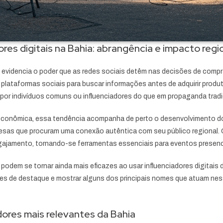
res digitais na Bahia: abrangência e impacto regi
ia evidencia o poder que as redes sociais detêm nas decisões de co
 plataformas sociais para buscar informações antes de adquirir prod
or indivíduos comuns ou influenciadores do que em propaganda tradi
e econômica, essa tendência acompanha de perto o desenvolvimento do 
esas que procuram uma conexão autêntica com seu público regional.
ajamento, tornando-se ferramentas essenciais para eventos presenc
odem se tornar ainda mais eficazes ao usar influenciadores digitais 
adores de destaque e mostrar alguns dos principais nomes que atuam ne
adores mais relevantes da Bahia