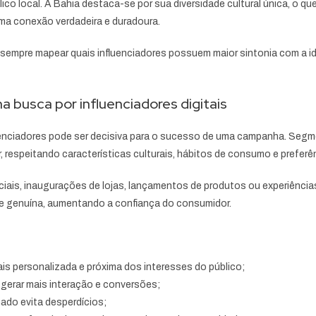
ico local. A Bahia destaca-se por sua diversidade cultural única, o qu
uma conexão verdadeira e duradoura.
mpre mapear quais influenciadores possuem maior sintonia com a ide
na busca por influenciadores digitais
fluenciadores pode ser decisiva para o sucesso de uma campanha. Seg
 respeitando características culturais, hábitos de consumo e preferên
iais, inaugurações de lojas, lançamentos de produtos ou experiência
 e genuína, aumentando a confiança do consumidor.
s personalizada e próxima dos interesses do público;
gerar mais interação e conversões;
ado evita desperdícios;