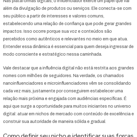
Nas plataformas digitais, o influenciador exerce um papel que vai
além da divulgação de produtos ou serviços. Ele conecta-se com
seu público a partir de interesses e valores comuns,
estabelecendo uma relação de confiança que pode gerar grandes
impactos. Isso ocorre porque sua voz e conteúdos são
percebidos como autênticos e relevantes no meio em que atua.
Entender essa dinâmica é essencial para quem deseja ingressar de
modo consciente e estratégico nessa caminhada.
Vale destacar que a influência digital não está restrita aos grandes
nomes com milhões de seguidores. Na verdade, os chamados
nanoinfluenciadores e microinfluenciadores vêm se consolidando
cada vez mais, justamente por conseguirem estabelecer uma
relação mais próxima e engajada com audiências específicas. É
aqui que surge a oportunidade para muitos iniciantes no universo
digital: atuar em nichos de mercado com conteúdo de excelência e
construir sua autoridade de maneira sólida e gradual.
Como definir seu nicho e identificar suas forças