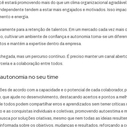
você estará promovendo mais do que um clima organizacional agradável
independente tendem a estar mais engajados e motivados. Isso impact
ento e energia.
ativamente para a retenção de talentos. Em um mercado cada vez mais 
, cultivar um ambiente de confiança e autonomia torna-se um diferen
ustos e mantém a expertise dentro da empresa.
egada, mas um percurso contínuo. É preciso manter um canal aberto 
arceria e a colaboração entre todos.
e autonomia no seu time
sões de acordo com a capacidade e o potencial de cada colaborador,
e, que ajude no desenvolvimento, destacando acertos e pontos a melh
de todos podem compartilhar erros e aprendizados sem temer críticas 
o e as conquistas individuais e coletivas, promovendo autoestima e 
busca por soluções criativas, mesmo que nem todas as ideias result
nformada sobre os objetivos, mudanças e resultados, reforçando a c