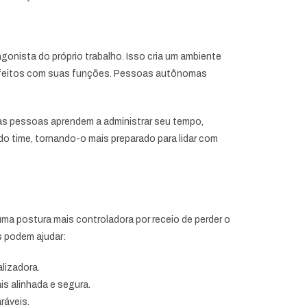
onista do próprio trabalho. Isso cria um ambiente
tisfeitos com suas funções. Pessoas autônomas
 as pessoas aprendem a administrar seu tempo,
 do time, tornando-o mais preparado para lidar com
uma postura mais controladora por receio de perder o
s podem ajudar:
lizadora.
s alinhada e segura.
ráveis.