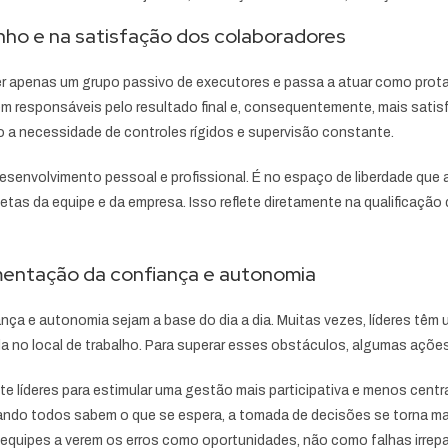
o e na satisfação dos colaboradores
r apenas um grupo passivo de executores e passa a atuar como protag
em responsáveis pelo resultado final e, consequentemente, mais sa
o a necessidade de controles rígidos e supervisão constante.
esenvolvimento pessoal e profissional. É no espaço de liberdade que
etas da equipe e da empresa. Isso reflete diretamente na qualificação
mentação da confiança e autonomia
nça e autonomia sejam a base do dia a dia. Muitas vezes, líderes têm 
da no local de trabalho. Para superar esses obstáculos, algumas açõe
e líderes para estimular uma gestão mais participativa e menos centra
ndo todos sabem o que se espera, a tomada de decisões se torna mai
equipes a verem os erros como oportunidades, não como falhas irrepa