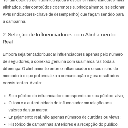
Ter um objetivo bem definido ajuda a escolher influenciadores mais
alinhados, criar conteúdos coerentes e, principalmente, selecionar
KPIs (Indicadores-chave de desempenho) que façam sentido para
a campanha.
2. Seleção de Influenciadores com Alinhamento
Real
Embora seja tentador buscar influenciadores apenas pelo número
de seguidores, a conexão genuína com sua marca faz toda a
diferença. O alinhamento entre o influenciador e o seu nicho de
mercado é o que potencializa a comunicação e gera resultados
consistentes. Avalie:
Se o público do influenciador corresponde ao seu público-alvo;
O tom e a autenticidade do influenciador em relação aos
valores da sua marca;
Engajamento real, não apenas números de curtidas ou views;
Histórico de campanhas anteriores e a recepção do público.