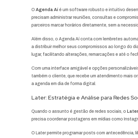
O
Agenda Aí
é um software robusto e intuitivo desen
precisam administrar reuniões, consultas e compromis
parceiros marcar horários diretamente, sem a neces
Além disso, o Agenda Aí conta com lembretes automat
a distribuir melhor seus compromissos ao longo do di
lugar, facilitando alterações, remarcações e até o f
Com uma interface amigável e opções personalizáveis,
também o cliente, que recebe um atendimento mais orga
a agenda em dia de forma digital.
Later: Estratégia e Análise para Redes So
Quando o assunto é gestão de redes sociais, o
Late
precisa coordenar postagens em mídias como Instagra
O Later permite programar posts com antecedência, l