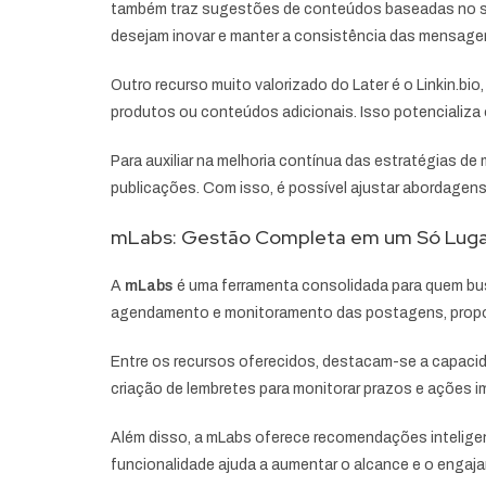
também traz sugestões de conteúdos baseadas no seu n
desejam inovar e manter a consistência das mensage
Outro recurso muito valorizado do Later é o Linkin.bio
produtos ou conteúdos adicionais. Isso potencializa 
Para auxiliar na melhoria contínua das estratégias d
publicações. Com isso, é possível ajustar abordagens,
mLabs: Gestão Completa em um Só Luga
A
mLabs
é uma ferramenta consolidada para quem busc
agendamento e monitoramento das postagens, proporc
Entre os recursos oferecidos, destacam-se a capaci
criação de lembretes para monitorar prazos e ações im
Além disso, a mLabs oferece recomendações inteligen
funcionalidade ajuda a aumentar o alcance e o engaj