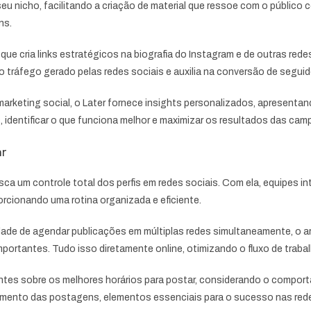
icho, facilitando a criação de material que ressoe com o público co
ns.
, que cria links estratégicos na biografia do Instagram e de outras red
o tráfego gerado pelas redes sociais e auxilia na conversão de seguid
e marketing social, o Later fornece insights personalizados, aprese
 identificar o que funciona melhor e maximizar os resultados das camp
r
a um controle total dos perfis em redes sociais. Com ela, equipes in
ionando uma rotina organizada e eficiente.
dade de agendar publicações em múltiplas redes simultaneamente, o 
portantes. Tudo isso diretamente online, otimizando o fluxo de trabalh
tes sobre os melhores horários para postar, considerando o comport
amento das postagens, elementos essenciais para o sucesso nas rede