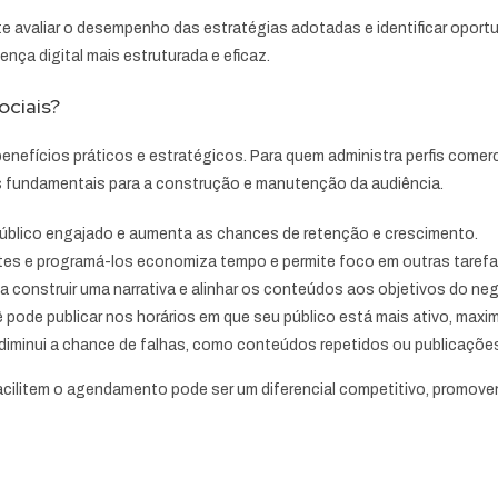
ite avaliar o desempenho das estratégias adotadas e identificar oport
ença digital mais estruturada e eficaz.
ciais?
nefícios práticos e estratégicos. Para quem administra perfis comerc
s fundamentais para a construção e manutenção da audiência.
blico engajado e aumenta as chances de retenção e crescimento.
tes e programá-los economiza tempo e permite foco em outras tarefa
a construir uma narrativa e alinhar os conteúdos aos objetivos do neg
ode publicar nos horários em que seu público está mais ativo, maxi
iminui a chance de falhas, como conteúdos repetidos ou publicaçõe
acilitem o agendamento pode ser um diferencial competitivo, promoven