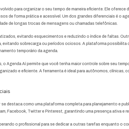
volvido para organizar o seu tempo de maneira eficiente. Ele oferece 
sos de forma prática e acessível. Um dos grandes diferenciais é o ag
sidade de longas trocas de mensagens ou chamadas telefônicas.
izados, evitando esquecimentos e reduzindo o índice de faltas. Outro
a, evitando sobrecarga ou períodos ociosos. A plataforma possibilit
echamento temporário da agenda.
 o Agenda Aí permite que você tenha maior controle sobre seu tempo.
nizado e eficiente. A ferramenta é ideal para autônomos, clínicas, co
ciais
r
se destaca como uma plataforma completa para planejamento e publ
m, Facebook, Twitter e Pinterest, garantindo uma presença ativa e re
iberando o profissional para se dedicar a outras tarefas enquanto o 