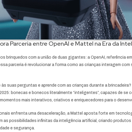
a Parceria entre OpenAI e Mattel na Era da Inteli
brinquedos com a união de duas gigantes: a OpenAI, referência em inte
essa parceria é revolucionar a forma como as crianças interagem com s
às suas perguntas e aprende com as crianças durante a brincadeira?
 2025: bonecas e bonecos literalmente “inteligentes”, capazes de se 
momentos mais interativos, criativos e enriquecedores para o desenvo
nais enfrenta uma desaceleração, a Mattel aposta forte em tecnologi
as possibilidades infinitas da inteligência artificial, criando produto
idade e segurança.