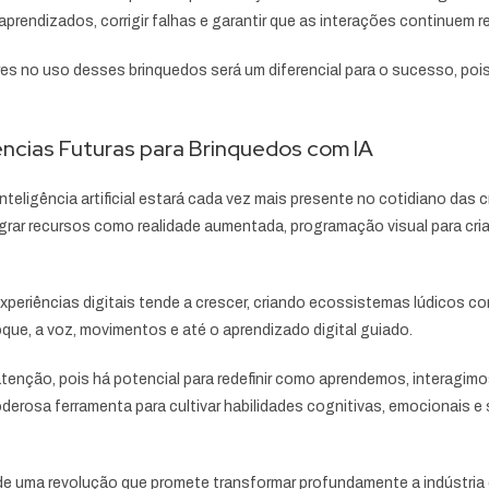
prendizados, corrigir falhas e garantir que as interações continuem r
dores no uso desses brinquedos será um diferencial para o sucesso, po
ncias Futuras para Brinquedos com IA
inteligência artificial estará cada vez mais presente no cotidiano d
grar recursos como realidade aumentada, programação visual para cri
xperiências digitais tende a crescer, criando ecossistemas lúdicos c
que, a voz, movimentos e até o aprendizado digital guiado.
ção, pois há potencial para redefinir como aprendemos, interagimos e
rosa ferramenta para cultivar habilidades cognitivas, emocionais e 
de uma revolução que promete transformar profundamente a indústria 