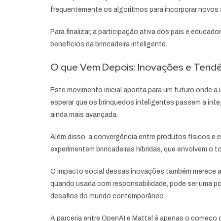
frequentemente os algoritmos para incorporar novos a
Para finalizar, a participação ativa dos pais e educa
benefícios da brincadeira inteligente.
O que Vem Depois: Inovações e Tendê
Este movimento inicial aponta para um futuro onde a 
esperar que os brinquedos inteligentes passem a inte
ainda mais avançada.
Além disso, a convergência entre produtos físicos e e
experimentem brincadeiras híbridas, que envolvem o to
O impacto social dessas inovações também merece aten
quando usada com responsabilidade, pode ser uma pode
desafios do mundo contemporâneo.
A parceria entre OpenAI e Mattel é apenas o começo 