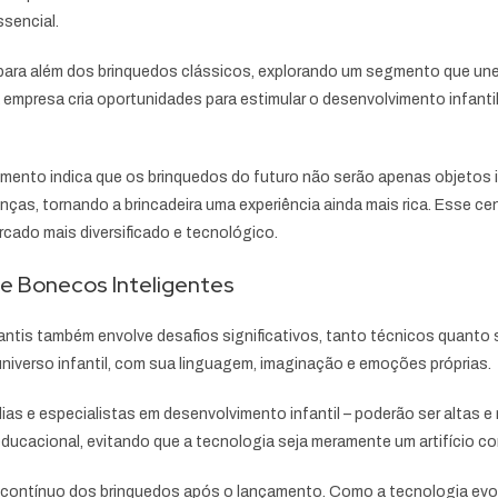
ssencial.
para além dos brinquedos clássicos, explorando um segmento que une
, a empresa cria oportunidades para estimular o desenvolvimento infant
mento indica que os brinquedos do futuro não serão apenas objetos 
as, tornando a brincadeira uma experiência ainda mais rica. Esse ce
cado mais diversificado e tecnológico.
e Bonecos Inteligentes
nfantis também envolve desafios significativos, tanto técnicos quanto 
niverso infantil, com sua linguagem, imaginação e emoções próprias.
as e especialistas em desenvolvimento infantil – poderão ser altas e 
ducacional, evitando que a tecnologia seja meramente um artifício co
ntínuo dos brinquedos após o lançamento. Como a tecnologia evolui