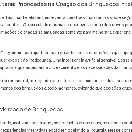
ária: Prioridades na Criação dos Brinquedos Inte
cer fascinante, ela também levanta questões importantes sobre segura
es aspectos são prioridade máxima no desenvolvimento dos novos prod
nformações coletadas sejam usadas somente para melhorar a experiên
 algoritmo será ajustado para garantir que as interações sejam apropr
er exposição inadequada. Uma inteligência artificial sensível a esse a
daptativo, que acompanha o crescimento e as necessidades da crianç
do comercial, reforçando que o futuro dos brinquedos deve ser const
vimento dos brinquedos a todo momento, evitando que decisões cruci
no Mercado de Brinquedos
unda, motivada por mudanças nos hábitos das crianças e nas expecta
experiências interativas estão remodelando a indústria. Nesse contexto