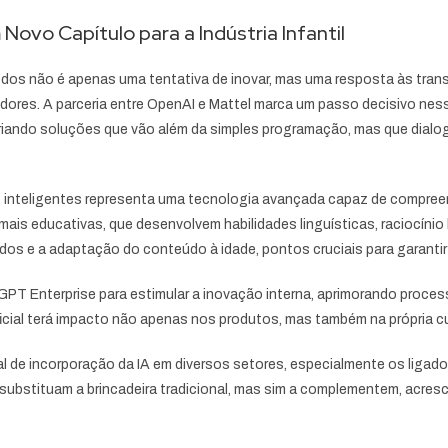
 Novo Capítulo para a Indústria Infantil
inquedos não é apenas uma tentativa de inovar, mas uma resposta às tr
res. A parceria entre OpenAI e Mattel marca um passo decisivo nessa
criando soluções que vão além da simples programação, mas que dial
 inteligentes representa uma tecnologia avançada capaz de compreen
s mais educativas, que desenvolvem habilidades linguísticas, raciocí
os e a adaptação do conteúdo à idade, pontos cruciais para garantir
tGPT Enterprise para estimular a inovação interna, aprimorando pro
ificial terá impacto não apenas nos produtos, mas também na própria c
e incorporação da IA em diversos setores, especialmente os ligados
 substituam a brincadeira tradicional, mas sim a complementem, acre