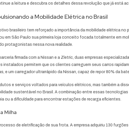
ntinue a leitura e descubra os detalhes dessa revolução que já está 
sionando a Mobilidade Elétrica no Brasil
vo brasileiro tem reforçado a importância da mobilidade elétrica no 
rou em São Paulo sua primeira loja conceito focada totalmente em mob
o protagonistas nessa nova realidade.
parceria firmada com a Nissan e a Zletric, duas empresas especializad
s instalados permitem que os clientes carreguem seus carros rapidame
, e um carregador ultrarrápido da Nissan, capaz de repor 80% da bat
odutos e serviços voltados para veículos elétricos, mas também a d
lidade sustentável no Brasil. A combinação entre essas tecnologias fa
a ou a dificuldade para encontrar estações de recarga eficientes.
ma Milha
 processo de eletrificação de sua frota. A empresa adquiriu 130 furgõ