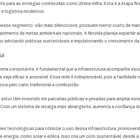
e para as entregas conhecidas como última milha. Esta é a etapa fina
o e logística modernos.
s nesse segmento: são mais silenciosos, possuem menor custo de manu
umprimento de metas ambientais nacionais. A Movida planeja expandir 
ão adotando práticas sustentáveis e impulsionando o crescimento da m
il
forma consistente, é fundamental que a infraestrutura acompanhe ess
 seja eficaz e acessível. Essa rede é indispensável, pois a facilidade
oca pelo carro tradicional a combustão.
setor têm investido em parcerias públicas e privadas para ampliar es
. Com um sistema de recarga mais abrangente, aumenta a confiança d
es tecnológicas para otimizar o uso dessa infraestrutura, promoven
 energia, como solar e eólica. Isso cria um ciclo sustentável, desde a