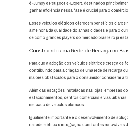
ë-Jumpy e Peugeot e-Expert, destinados principalment
ganhar eficiência nessa fase é crucial para o comérci
Esses veículos elétricos oferecem benefícios claro
a melhoria da qualidade do ar nas cidades e para o c
de como grandes players do mercado brasileiro já est
Construindo uma Rede de Recarga no Bras
Para que a adoção dos veículos elétricos cresça de 
contribuindo para a criação de uma rede de recarga que
maiores obstáculos para o consumidor considerar a tr
Além das estações instaladas nas lojas, empresas do 
estacionamentos, centros comerciais e vias urbanas
mercado de veículos elétricos.
Igualmente importante é o desenvolvimento de soluçõ
na rede elétrica e integração com fontes renováveis de