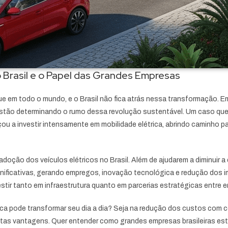
 Brasil e o Papel das Grandes Empresas
e em todo o mundo, e o Brasil não fica atrás nessa transformação. E
tão determinando o rumo dessa revolução sustentável. Um caso que
ou a investir intensamente em mobilidade elétrica, abrindo caminho p
oção dos veículos elétricos no Brasil. Além de ajudarem a diminuir a
ificativas, gerando empregos, inovação tecnológica e redução dos i
estir tanto em infraestrutura quanto em parcerias estratégicas entre
rica pode transformar seu dia a dia? Seja na redução dos custos com 
muitas vantagens. Quer entender como grandes empresas brasileiras 