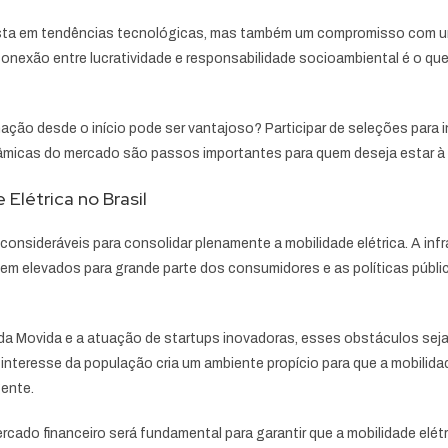
posta em tendências tecnológicas, mas também um compromisso com u
nexão entre lucratividade e responsabilidade socioambiental é o que 
ação desde o início pode ser vantajoso? Participar de seleções par
âmicas do mercado são passos importantes para quem deseja estar à fr
Elétrica no Brasil
onsideráveis para consolidar plenamente a mobilidade elétrica. A infra
m elevados para grande parte dos consumidores e as políticas públic
s da Movida e a atuação de startups inovadoras, esses obstáculos s
interesse da população cria um ambiente propício para que a mobilida
gente.
cado financeiro será fundamental para garantir que a mobilidade elé