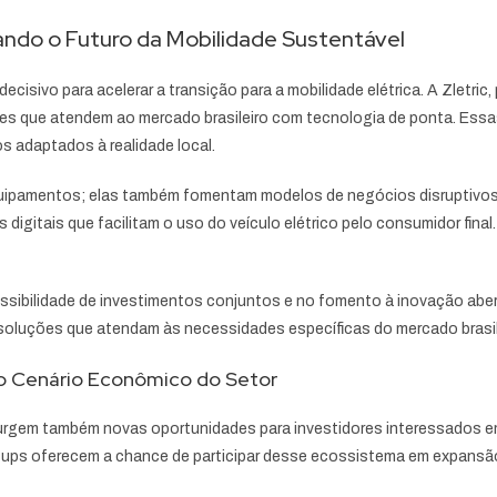
dando o Futuro da Mobilidade Sustentável
ecisivo para acelerar a transição para a mobilidade elétrica. A Zletr
ções que atendem ao mercado brasileiro com tecnologia de ponta. Ess
s adaptados à realidade local.
 equipamentos; elas também fomentam modelos de negócios disruptivo
digitais que facilitam o uso do veículo elétrico pelo consumidor fin
ssibilidade de investimentos conjuntos e no fomento à inovação abe
 soluções que atendam às necessidades específicas do mercado brasil
vo Cenário Econômico do Setor
surgem também novas oportunidades para investidores interessados e
tups oferecem a chance de participar desse ecossistema em expansã